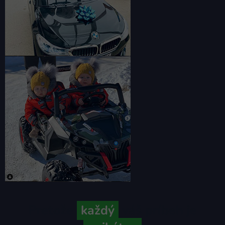
Pretože
každý
váš príbeh je