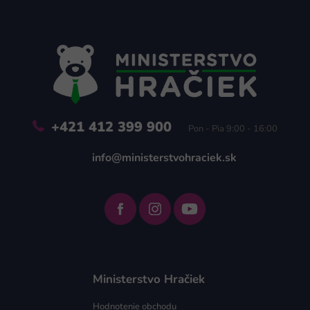
Z
á
p
ä
t
i
e
+421 412 399 900
Pon - Pia 9:00 - 16:00
info@ministerstvohraciek.sk
Ministerstvo Hračiek
Hodnotenie obchodu