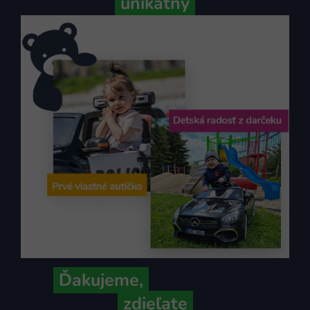
unikátny
Ďakujeme,
že ich s nami
zdieľate