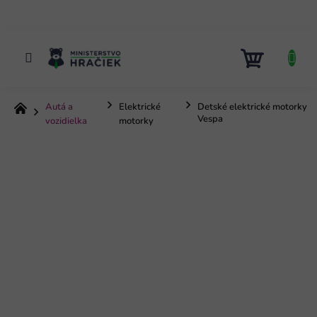
Prejsť
na
obsah
NÁKUP
KOŠÍK
Autá a
Elektrické
Detské elektrické motorky
Domov
Vespa
vozidielka
motorky