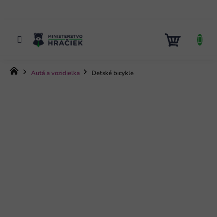
Prejsť
na
obsah
NÁKUP
KOŠÍK
Domov
Autá a vozidielka
Detské bicykle