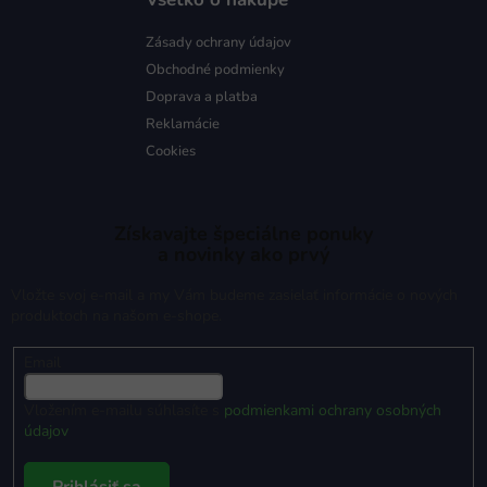
Zásady ochrany údajov
Obchodné podmienky
Doprava a platba
Reklamácie
Cookies
Získavajte špeciálne ponuky
a novinky ako prvý
Vložte svoj e-mail a my Vám budeme zasielať informácie o nových
produktoch na našom e-shope.
Email
Vložením e-mailu súhlasíte s
podmienkami ochrany osobných
údajov