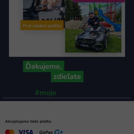
Ďakujeme,
že ich s nami
zdieľate
#moje
ministerstvo
Akceptujeme tieto platby