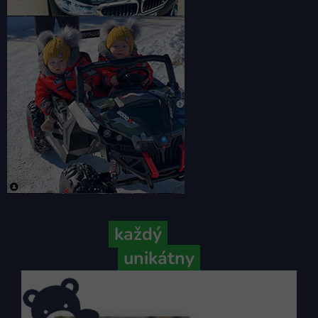
Pretože
každý
váš príbeh je
unikátny