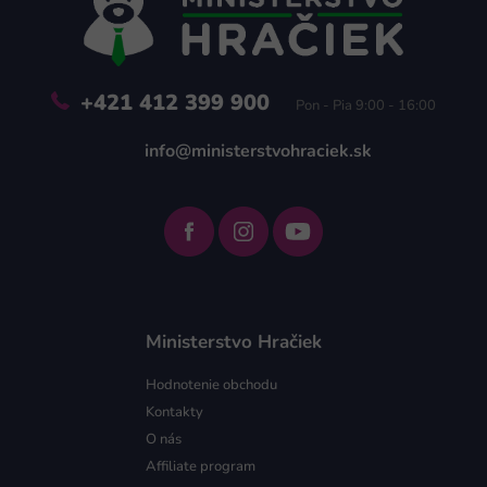
t
i
e
+421 412 399 900
Pon - Pia 9:00 - 16:00
info@ministerstvohraciek.sk
Ministerstvo Hračiek
Hodnotenie obchodu
Kontakty
O nás
Affiliate program