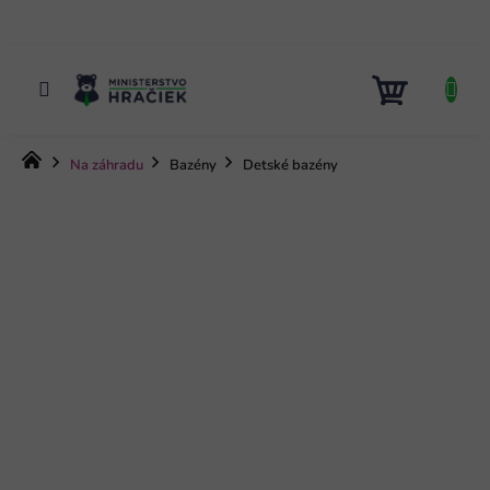
Prejsť
na
obsah
NÁKUP
KOŠÍK
Domov
Na záhradu
Bazény
Detské bazény