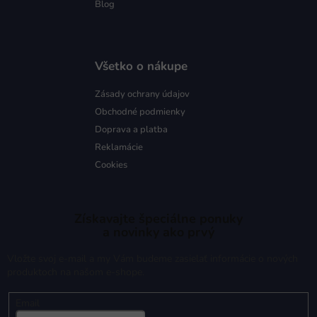
Blog
Všetko o nákupe
Zásady ochrany údajov
Obchodné podmienky
Doprava a platba
Reklamácie
Cookies
Získavajte špeciálne ponuky
a novinky ako prvý
Vložte svoj e-mail a my Vám budeme zasielať informácie o nových
produktoch na našom e-shope.
Email