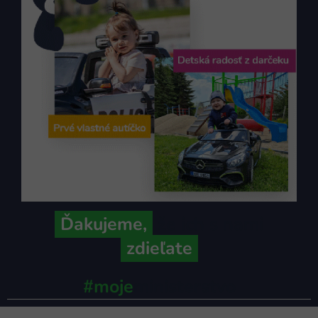
Ďakujeme,
že ich s nami
zdieľate
#moje
ministerstvo