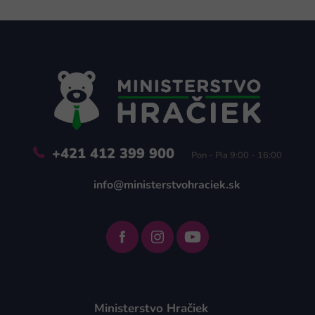
Z
á
p
ä
t
i
e
+421 412 399 900
Pon - Pia 9:00 - 16:00
info@ministerstvohraciek.sk
Ministerstvo Hračiek