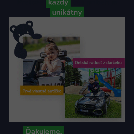
Pretože
každý
váš príbeh je
unikátny
Ďakujeme,
že ich s nami