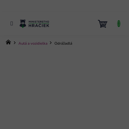
Prejsť
na
obsah
NÁKUP
KOŠÍK
Domov
Autá a vozidielka
Odrážadlá