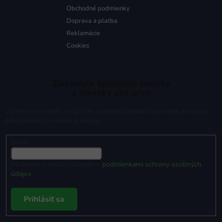
Obchodné podmienky
Doprava a platba
Reklamácie
Cookies
Získavajte špeciálne ponuky
a novinky ako prvý
Vložte svoj e-mail a my Vám budeme zasielať informácie o nových
produktoch na našom e-shope.
Email
Vložením e-mailu súhlasíte s
podmienkami ochrany osobných
údajov
Prihlásiť sa