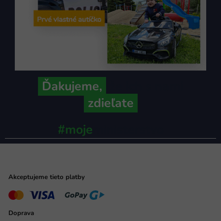
Ďakujeme,
že ich s nami
zdieľate
#moje
ministerstvo
Akceptujeme tieto platby
Doprava