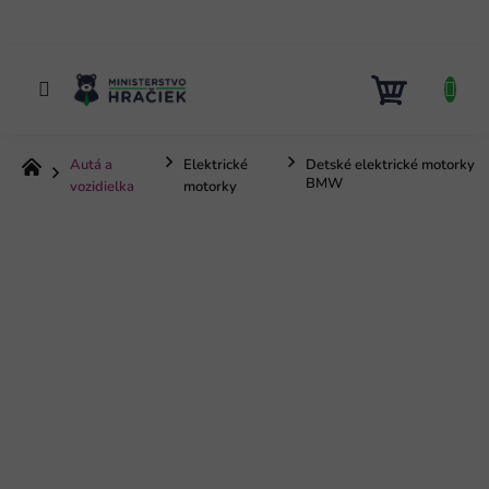
Prejsť
na
obsah
NÁKUP
KOŠÍK
Autá a
Elektrické
Detské elektrické motorky
Domov
BMW
vozidielka
motorky