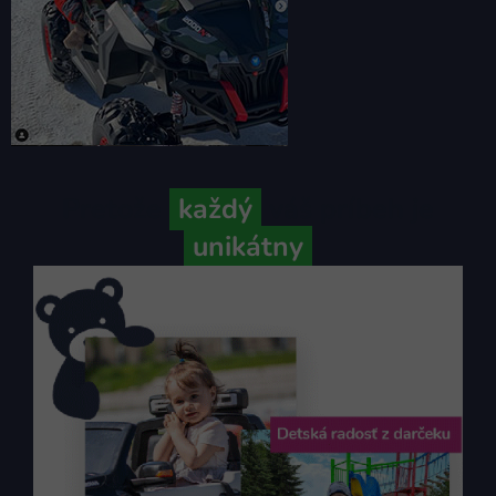
Pretože
každý
váš príbeh je
unikátny