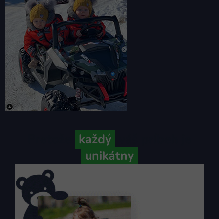
Pretože
každý
váš príbeh je
unikátny