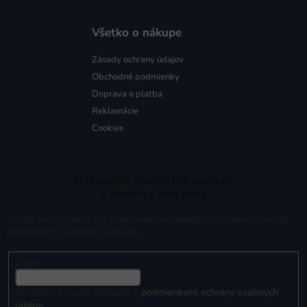
Všetko o nákupe
Zásady ochrany údajov
Obchodné podmienky
Doprava a platba
Reklamácie
Cookies
Získavajte špeciálne ponuky
a novinky ako prvý
Vložte svoj e-mail a my Vám budeme zasielať informácie o nových
produktoch na našom e-shope.
Email
Vložením e-mailu súhlasíte s
podmienkami ochrany osobných
údajov