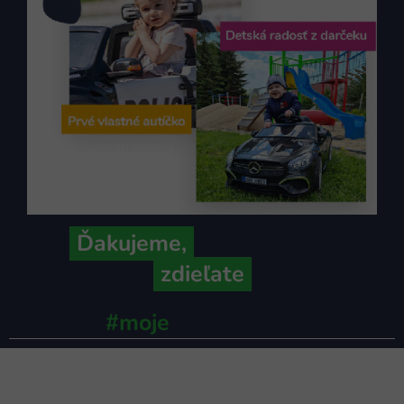
Ďakujeme,
že ich s nami
zdieľate
#moje
ministerstvo