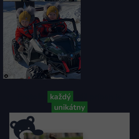
Pretože
každý
váš príbeh je
unikátny