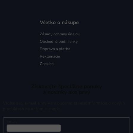
Všetko o nákupe
Zásady ochrany údajov
Obchodné podmienky
Doprava a platba
Reklamácie
Cookies
Získavajte špeciálne ponuky
a novinky ako prvý
Vložte svoj e-mail a my Vám budeme zasielať informácie o nových
produktoch na našom e-shope.
Email