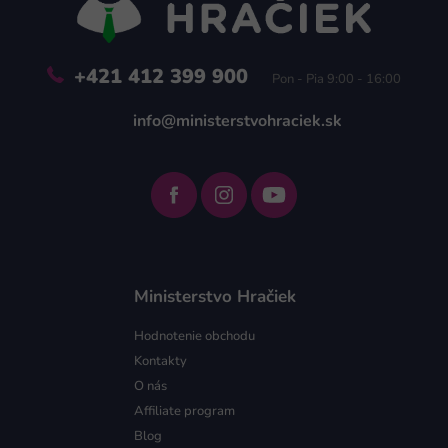
i
e
+421 412 399 900
Pon - Pia 9:00 - 16:00
info@ministerstvohraciek.sk
Ministerstvo Hračiek
Hodnotenie obchodu
Kontakty
O nás
Affiliate program
Blog