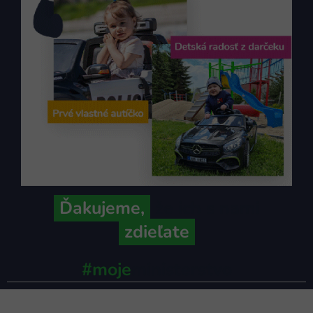
Ďakujeme,
že ich s nami
zdieľate
#moje
ministerstvo