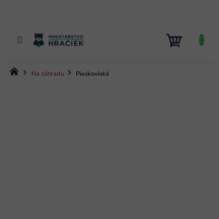
Prejsť
na
obsah
NÁKUP
KOŠÍK
Domov
Na záhradu
Pieskoviská