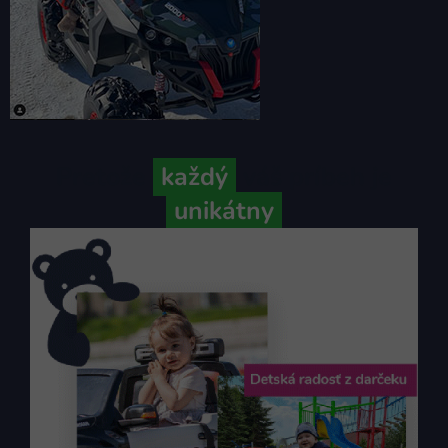
Pretože
každý
váš príbeh je
unikátny