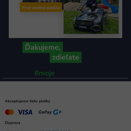
Ďakujeme,
že ich s nami
zdieľate
#moje
ministerstvo
Akceptujeme tieto platby
Doprava