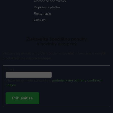
Obchodné podmienky
Doprava a platba
Reklamácie
Cookies
Získavajte špeciálne ponuky
a novinky ako prvý
Vložte svoj e-mail a my Vám budeme zasielať informácie o nových
produktoch na našom e-shope.
Email
Vložením e-mailu súhlasíte s
podmienkami ochrany osobných
údajov
Prihlásiť sa