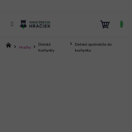
Prejsť
na
obsah
NÁKUP
KOŠÍK
Detské
Detské spotrebiče do
Domov
Hračky
kuchynky
kuchynky