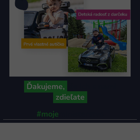
Ďakujeme,
že ich s nami
zdieľate
#moje
ministerstvo