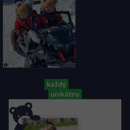
Pretože
každý
váš príbeh je
unikátny