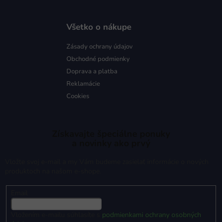
Všetko o nákupe
Zásady ochrany údajov
Obchodné podmienky
Doprava a platba
Reklamácie
Cookies
Získavajte špeciálne ponuky
a novinky ako prvý
Vložte svoj e-mail a my Vám budeme zasielať informácie o nových
produktoch na našom e-shope.
Email
Vložením e-mailu súhlasíte s
podmienkami ochrany osobných