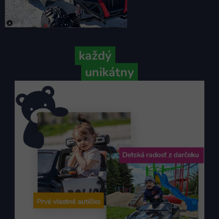
Pretože
každý
váš príbeh je
unikátny