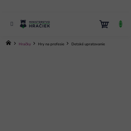
Prejsť
na
obsah
NÁKUP
KOŠÍK
Domov
Hračky
Hry na profesie
Detské upratovanie