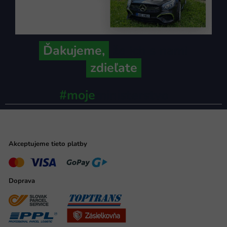
Ďakujeme,
že ich s nami
zdieľate
#moje
ministerstvo
Akceptujeme tieto platby
Doprava