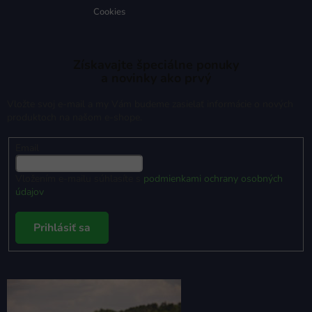
Cookies
Získavajte špeciálne ponuky
a novinky ako prvý
Vložte svoj e-mail a my Vám budeme zasielať informácie o nových
produktoch na našom e-shope.
Email
Vložením e-mailu súhlasíte s
podmienkami ochrany osobných
údajov
Prihlásiť sa