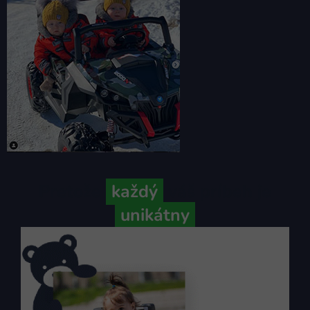
Pretože
každý
váš príbeh je
unikátny