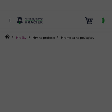
Prejsť
na
obsah
NÁKUP
KOŠÍK
Domov
Hračky
Hry na profesie
Hráme sa na policajtov