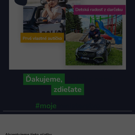
Ďakujeme,
že ich s nami
zdieľate
#moje
ministerstvo
Akceptujeme tieto platby