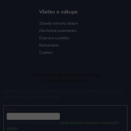
Všetko o nákupe
Zásady ochrany údajov
Obchodné podmienky
Doprava a platba
Reklamácie
Cookies
Získavajte špeciálne ponuky
a novinky ako prvý
Vložte svoj e-mail a my Vám budeme zasielať informácie o nových
produktoch na našom e-shope.
Email
Vložením e-mailu súhlasíte s
podmienkami ochrany osobných
údajov