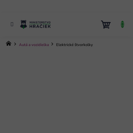
Prejsť
na
obsah
NÁKUP
KOŠÍK
Domov
Autá a vozidielka
Elektrické štvorkolky