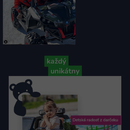
Pretože
každý
váš príbeh je
unikátny