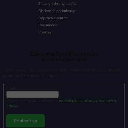
Zásady ochrany údajov
Obchodné podmienky
Doprava a platba
Reklamácie
Cookies
Získavajte špeciálne ponuky
a novinky ako prvý
Vložte svoj e-mail a my Vám budeme zasielať informácie o nových
produktoch na našom e-shope.
Email
Vložením e-mailu súhlasíte s
podmienkami ochrany osobných
údajov
Prihlásiť sa