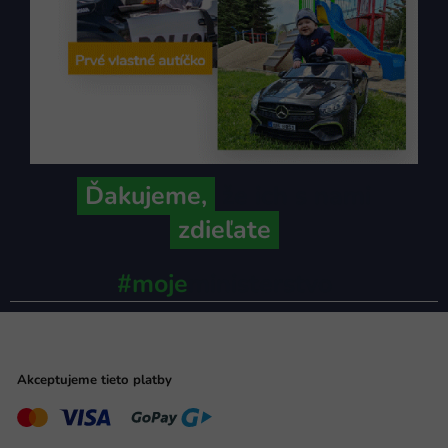
Ďakujeme,
že ich s nami
zdieľate
#moje
ministerstvo
Akceptujeme tieto platby