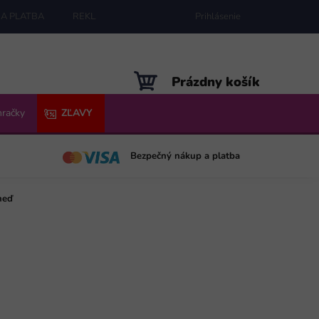
A PLATBA
REKLAMÁCIE
MAPA SERVERU
Prihlásenie
NÁKUPNÝ
Prázdny košík
KOŠÍK
hračky
ZĽAVY
Bezpečný nákup a platba
neď