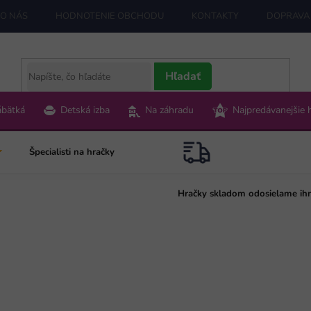
O NÁS
HODNOTENIE OBCHODU
KONTAKTY
DOPRAVA 
Hľadať
ábätká
Detská izba
Na záhradu
Najpredávanejšie 
Špecialisti na hračky
Hračky skladom odosielame ih