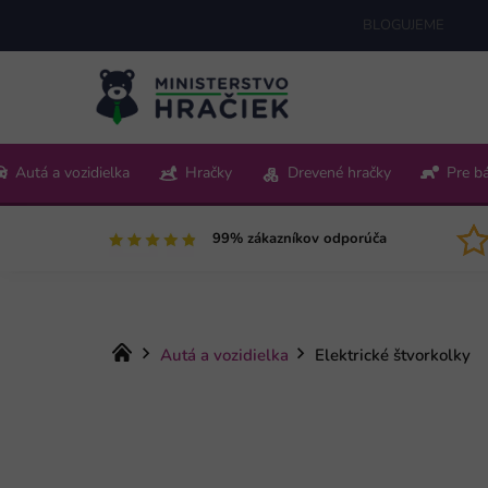
Prejsť
BLOGUJEME
na
obsah
+421 220 512 321
Autá a vozidielka
Hračky
Drevené hračky
Pre b
Pon-Pia 9:00-15:00
99% zákazníkov odporúča
Domov
Autá a vozidielka
Elektrické štvorkolky