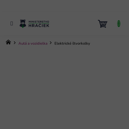
Prejsť
na
obsah
NÁKUP
KOŠÍK
Domov
Autá a vozidielka
Elektrické štvorkolky