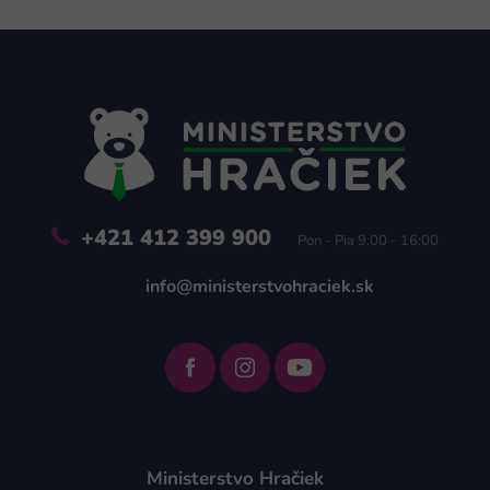
Z
á
p
ä
t
i
e
+421 412 399 900
Pon - Pia 9:00 - 16:00
info@ministerstvohraciek.sk
Ministerstvo Hračiek