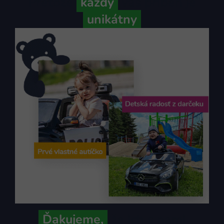
Pretože
každý
váš príbeh je
unikátny
Ďakujeme,
že ich s nami