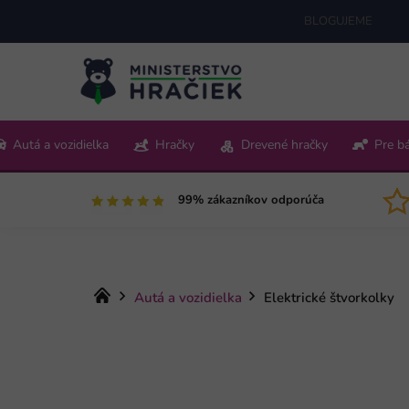
Prejsť
BLOGUJEME
na
obsah
+421 220 512 321
Autá a vozidielka
Hračky
Drevené hračky
Pre b
Pon-Pia 9:00-15:00
99% zákazníkov odporúča
Domov
Autá a vozidielka
Elektrické štvorkolky