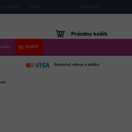
A PLATBA
REKLAMÁCIE
MAPA SERVERU
Prihlásenie
NÁKUPNÝ
Prázdny košík
KOŠÍK
hračky
ZĽAVY
Bezpečný nákup a platba
neď