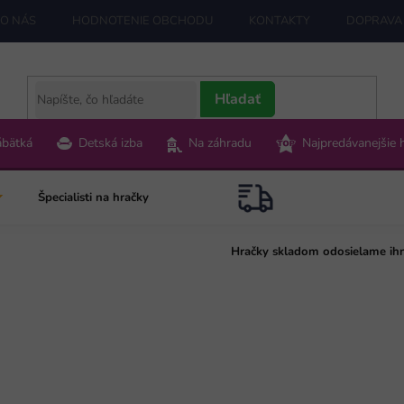
O NÁS
HODNOTENIE OBCHODU
KONTAKTY
DOPRAVA 
Hľadať
ábätká
Detská izba
Na záhradu
Najpredávanejšie 
Špecialisti na hračky
Hračky skladom odosielame ih