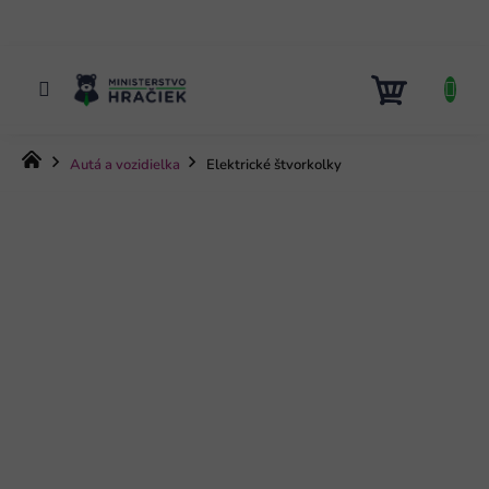
Prejsť
na
obsah
NÁKUP
KOŠÍK
Domov
Autá a vozidielka
Elektrické štvorkolky