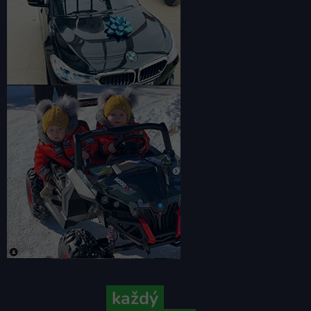
Pretože
každý
váš príbeh je