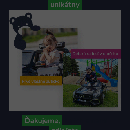
unikátny
Ďakujeme,
že ich s nami