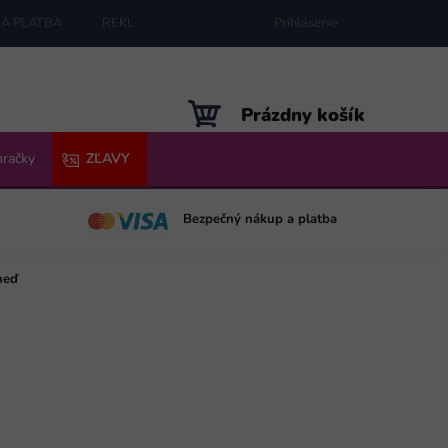
A PLATBA
REKLAMÁCIE
MAPA SERVERU
Prihlásenie
NÁKUPNÝ
Prázdny košík
KOŠÍK
hračky
ZĽAVY
Bezpečný nákup a platba
neď