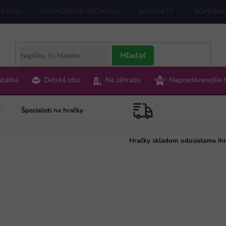
O NÁS
HODNOTENIE OBCHODU
KONTAKTY
DOPRAVA 
Hľadať
ábätká
Detská izba
Na záhradu
Najpredávanejšie 
Špecialisti na hračky
Hračky skladom odosielame ih