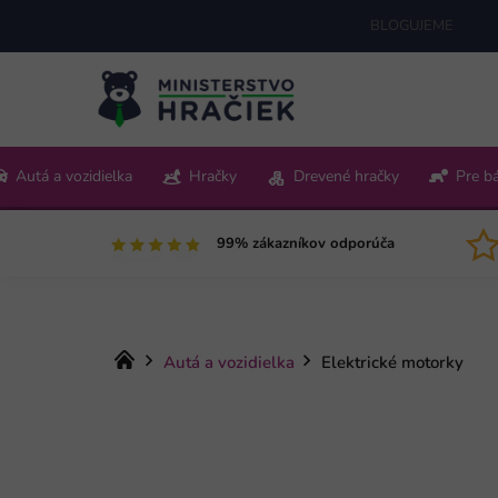
Prejsť
BLOGUJEME
na
obsah
+421 220 512 321
Autá a vozidielka
Hračky
Drevené hračky
Pre b
Pon-Pia 9:00-15:00
99% zákazníkov odporúča
Domov
Autá a vozidielka
Elektrické motorky