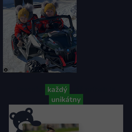
Pretože
každý
váš príbeh je
unikátny