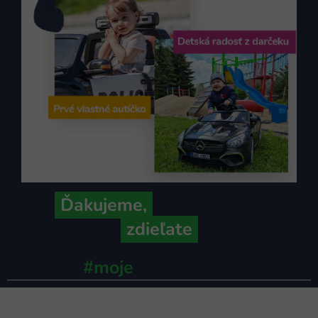
Ďakujeme,
že ich s nami
zdieľate
#moje
ministerstvo