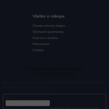
Všetko o nákupe
Zásady ochrany údajov
Obchodné podmienky
Doprava a platba
Reklamácie
Cookies
Získavajte špeciálne ponuky
a novinky ako prvý
Vložte svoj e-mail a my Vám budeme zasielať informácie o nových
produktoch na našom e-shope.
Email
Vložením e-mailu súhlasíte s
podmienkami ochrany osobných