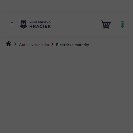
Prejsť
na
obsah
NÁKUP
KOŠÍK
Domov
Autá a vozidielka
Elektrické motorky