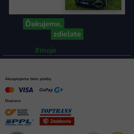
Ďakujeme,
že ich s nami
zdieľate
#moje
ministerstvo
Akceptujeme tieto platby
Doprava