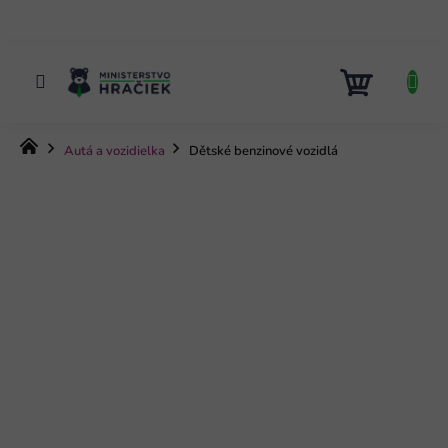
Prejsť
na
obsah
NÁKUP
KOŠÍK
Domov
Autá a vozidielka
Dětské benzinové vozidlá