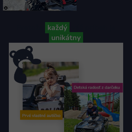
Pretože
každý
váš príbeh je
unikátny