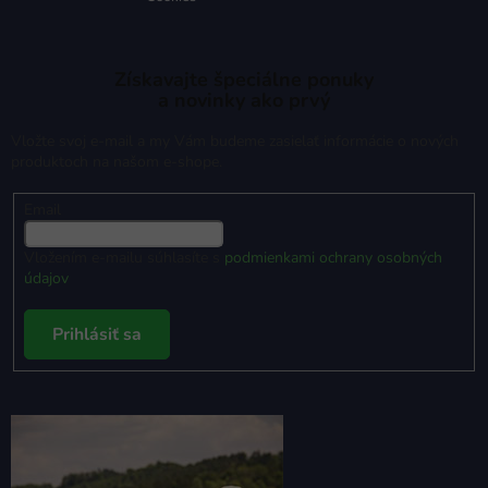
Získavajte špeciálne ponuky
a novinky ako prvý
Vložte svoj e-mail a my Vám budeme zasielať informácie o nových
produktoch na našom e-shope.
Email
Vložením e-mailu súhlasíte s
podmienkami ochrany osobných
údajov
Prihlásiť sa