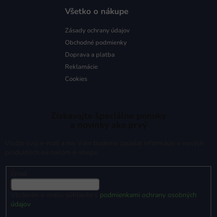
Všetko o nákupe
Zásady ochrany údajov
Obchodné podmienky
Doprava a platba
Reklamácie
Cookies
Získavajte špeciálne ponuky
a novinky ako prvý
Vložte svoj e-mail a my Vám budeme zasielať informácie o nových
produktoch na našom e-shope.
Email
Vložením e-mailu súhlasíte s
podmienkami ochrany osobných
údajov