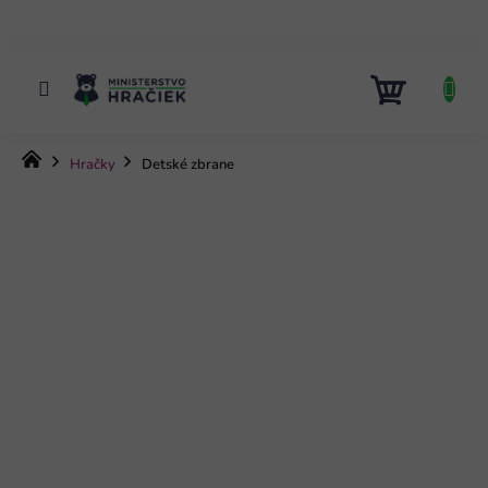
Prejsť
na
obsah
NÁKUP
KOŠÍK
Domov
Hračky
Detské zbrane