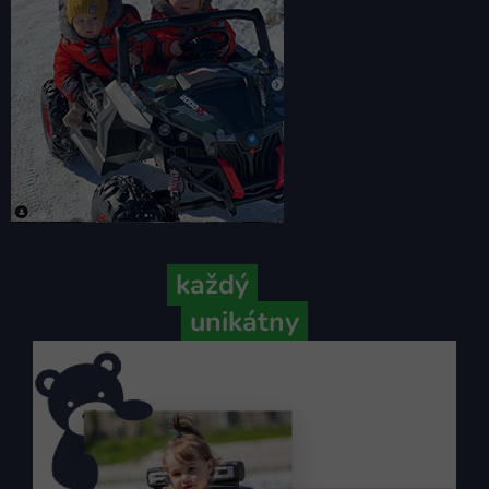
Pretože
každý
váš príbeh je
unikátny