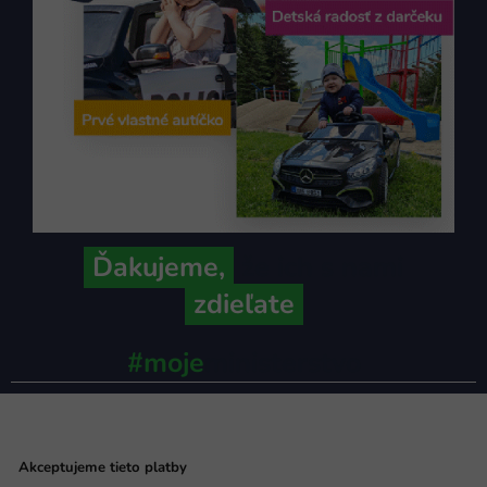
Ďakujeme,
že ich s nami
zdieľate
#moje
ministerstvo
Akceptujeme tieto platby