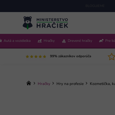
Prejsť
BLOGUJEME
na
obsah
+421 220 512 321
Autá a vozidielka
Hračky
Drevené hračky
Pre b
Pon-Pia 9:00-15:00
99% zákazníkov odporúča
Domov
Hračky
Hry na profesie
Kozmetička, k