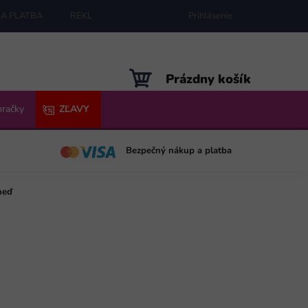
A PLATBA
REKLAMÁCIE
MAPA SERVERU
Prihlásenie
NÁKUPNÝ
Prázdny košík
KOŠÍK
hračky
ZĽAVY
Bezpečný nákup a platba
neď