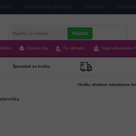
O NÁS
HODNOTENIE OBCHODU
KONTAKTY
DOPRAVA 
Hľadať
ábätká
Detská izba
Na záhradu
Najpredávanejšie 
Špecialisti na hračky
Hračky skladom odosielame ih
aderníčka