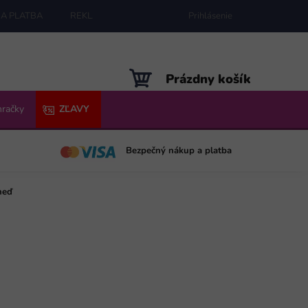
A PLATBA
REKLAMÁCIE
MAPA SERVERU
Prihlásenie
NÁKUPNÝ
Prázdny košík
KOŠÍK
hračky
ZĽAVY
Bezpečný nákup a platba
neď