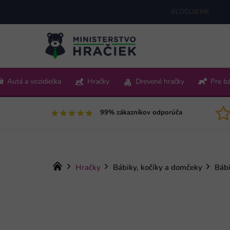
Prejsť
BLOGUJEME
na
obsah
+421 220 512 321
Autá a vozidielka
Hračky
Drevené hračky
Pre b
Pon-Pia 9:00-15:00
99% zákazníkov odporúča
Domov
Hračky
Bábiky, kočíky a domčeky
Bábi