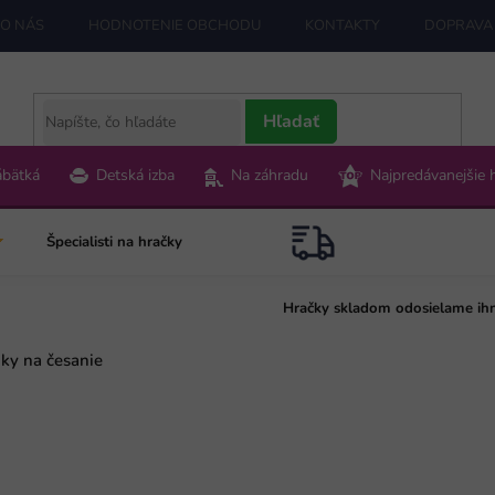
O NÁS
HODNOTENIE OBCHODU
KONTAKTY
DOPRAVA 
Hľadať
ábätká
Detská izba
Na záhradu
Najpredávanejšie 
Špecialisti na hračky
Hračky skladom odosielame ih
ky na česanie