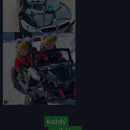
Pretože
každý
váš príbeh je