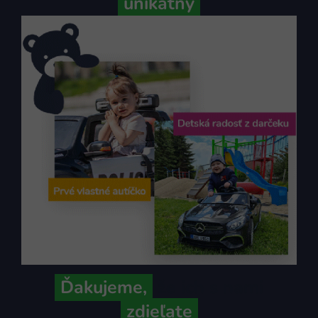
unikátny
Ďakujeme,
že ich s nami
zdieľate