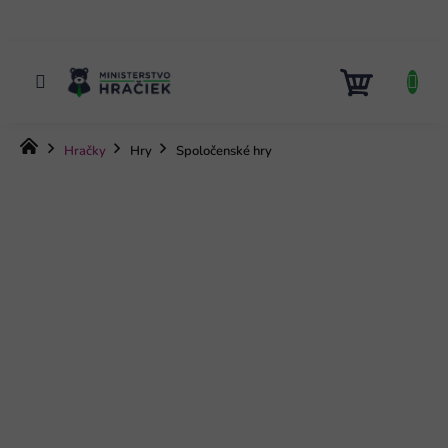
Prejsť
na
obsah
NÁKUP
KOŠÍK
Domov
Hračky
Hry
Spoločenské hry