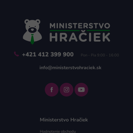
Z
á
p
ä
t
i
e
+421 412 399 900
Pon - Pia 9:00 - 16:00
info@ministerstvohraciek.sk
Ministerstvo Hračiek
Hodnotenie obchodu