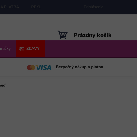
A PLATBA
REKLAMÁCIE
MAPA SERVERU
Prihlásenie
NÁKUPNÝ
Prázdny košík
KOŠÍK
hračky
ZĽAVY
Bezpečný nákup a platba
neď