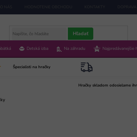
O NÁS
HODNOTENIE OBCHODU
KONTAKTY
DOPRAVA 
Hľadať
ábätká
Detská izba
Na záhradu
Najpredávanejšie 
Špecialisti na hračky
Hračky skladom odosielame ih
iky