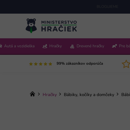
Prejsť
BLOGUJEME
na
obsah
+421 220 512 321
Autá a vozidielka
Hračky
Drevené hračky
Pre b
Pon-Pia 9:00-15:00
99% zákazníkov odporúča
Domov
Hračky
Bábiky, kočíky a domčeky
Báb