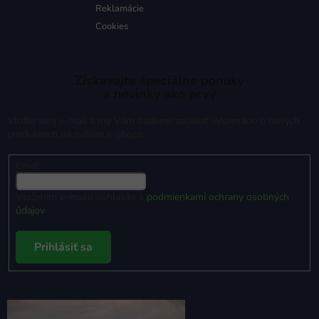
Reklamácie
Cookies
Získavajte špeciálne ponuky
a novinky ako prvý
Vložte svoj e-mail a my Vám budeme zasielať informácie o nových
produktoch na našom e-shope.
Email
Vložením e-mailu súhlasíte s
podmienkami ochrany osobných
údajov
Prihlásiť sa