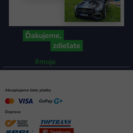
Ďakujeme,
že ich s nami
zdieľate
#moje
ministerstvo
Akceptujeme tieto platby
Doprava