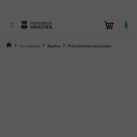
Prejsť
na
obsah
NÁKUP
KOŠÍK
Domov
Na záhradu
Bazény
Príslušenstvo do bazénu