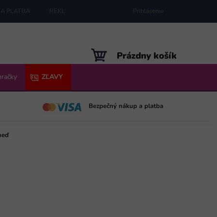
A PLATBA
REKLAMÁCIE
MAPA SERVERU
Prihlásenie
NÁKUPNÝ
Prázdny košík
KOŠÍK
hračky
ZĽAVY
Bezpečný nákup a platba
neď