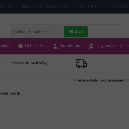
O NÁS
HODNOTENIE OBCHODU
KONTAKTY
DOPRAVA 
Hľadať
ábätká
Detská izba
Na záhradu
Najpredávanejšie 
Špecialisti na hračky
Hračky skladom odosielame ih
cký stolík