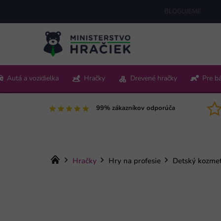
Prejsť
BLOGUJEME
na
obsah
+421 220 512 321
Autá a vozidielka
Hračky
Drevené hračky
Pre b
Pon-Pia 9:00-15:00
99% zákazníkov odporúča
Domov
Hračky
Hry na profesie
Detský kozmeti