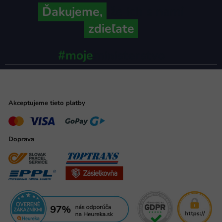
Ďakujeme,
že ich s nami
zdieľate
#moje
ministerstvo
Akceptujeme tieto platby
Doprava