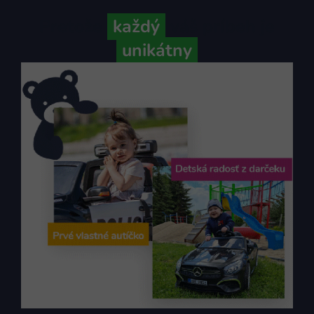
Pretože
každý
váš príbeh je
unikátny