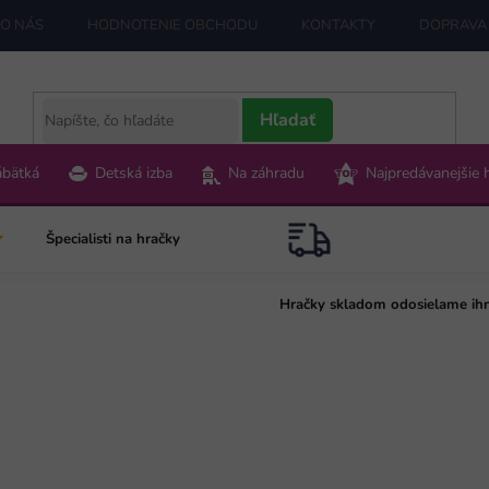
O NÁS
HODNOTENIE OBCHODU
KONTAKTY
DOPRAVA 
Hľadať
ábätká
Detská izba
Na záhradu
Najpredávanejšie 
Špecialisti na hračky
Hračky skladom odosielame ih