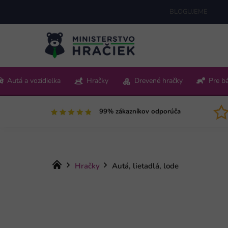
Prejsť
BLOGUJEME
na
obsah
+421 220 512 321
Autá a vozidielka
Hračky
Drevené hračky
Pre b
Pon-Pia 9:00-15:00
99% zákazníkov odporúča
Domov
Hračky
Autá, lietadlá, lode