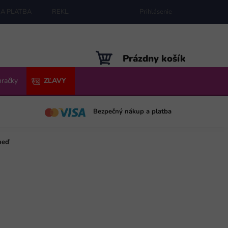
A PLATBA
REKLAMÁCIE
MAPA SERVERU
Prihlásenie
NÁKUPNÝ
Prázdny košík
KOŠÍK
hračky
ZĽAVY
Bezpečný nákup a platba
neď