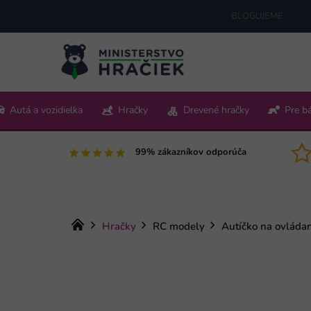
Prejsť
BLOGUJEME
na
obsah
+421 220 512 321
Autá a vozidielka
Hračky
Drevené hračky
Pre b
Pon-Pia 9:00-15:00
99% zákazníkov odporúča
Domov
Hračky
RC modely
Autíčko na ovláda