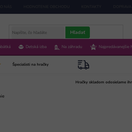
O NÁS
HODNOTENIE OBCHODU
KONTAKTY
DOPRAVA 
Hľadať
ábätká
Detská izba
Na záhradu
Najpredávanejšie 
Špecialisti na hračky
Hračky skladom odosielame ih
nie