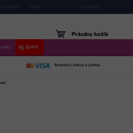
A PLATBA
REKLAMÁCIE
MAPA SERVERU
Prihlásenie
NÁKUPNÝ
Prázdny košík
KOŠÍK
hračky
ZĽAVY
Bezpečný nákup a platba
neď