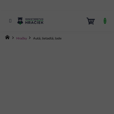
Prejsť
na
obsah
NÁKUP
KOŠÍK
Domov
Hračky
Autá, lietadlá, lode