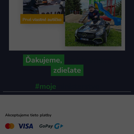
Ďakujeme,
že ich s nami
zdieľate
#moje
ministerstvo
Akceptujeme tieto platby