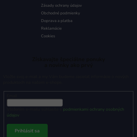
Zásady ochrany údajov
Obchodné podmienky
Doprava a platba
Reklamácie
Cookies
Získavajte špeciálne ponuky
a novinky ako prvý
Vložte svoj e-mail a my Vám budeme zasielať informácie o nových
produktoch na našom e-shope.
Email
Vložením e-mailu súhlasíte s
podmienkami ochrany osobných
údajov
Prihlásiť sa