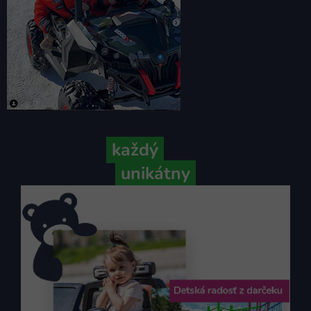
Pretože
každý
váš príbeh je
unikátny