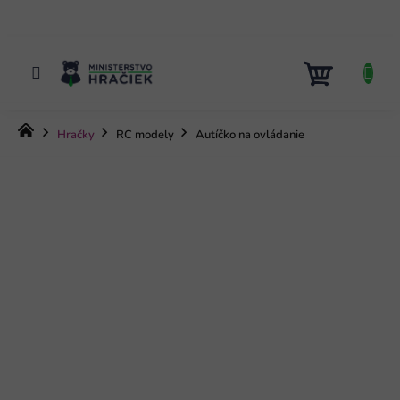
Prejsť
na
obsah
NÁKUP
KOŠÍK
Domov
Hračky
RC modely
Autíčko na ovládanie