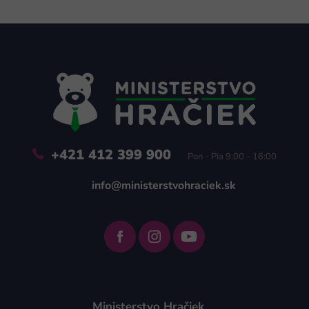
Z
á
p
ä
t
i
e
+421 412 399 900
Pon - Pia 9:00 - 16:00
info@ministerstvohraciek.sk
Ministerstvo Hračiek