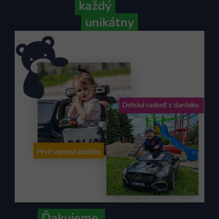
Pretože
každý
váš príbeh je
unikátny
Ďakujeme,
že ich s nami