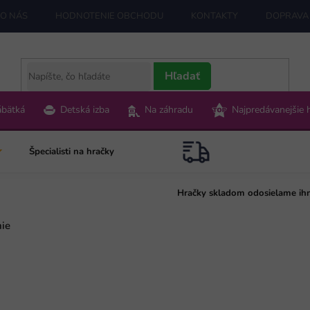
O NÁS
HODNOTENIE OBCHODU
KONTAKTY
DOPRAVA 
Hľadať
ábätká
Detská izba
Na záhradu
Najpredávanejšie 
Špecialisti na hračky
Hračky skladom odosielame ih
nie