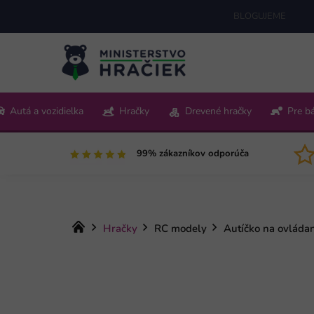
Prejsť
BLOGUJEME
na
obsah
+421 220 512 321
Autá a vozidielka
Hračky
Drevené hračky
Pre b
Pon-Pia 9:00-15:00
99% zákazníkov odporúča
Domov
Hračky
RC modely
Autíčko na ovláda