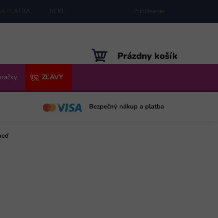
A PLATBA
REKLAMÁCIE
MAPA SERVERU
Prihlásenie
NÁKUPNÝ
Prázdny košík
KOŠÍK
hračky
ZĽAVY
Bezpečný nákup a platba
neď