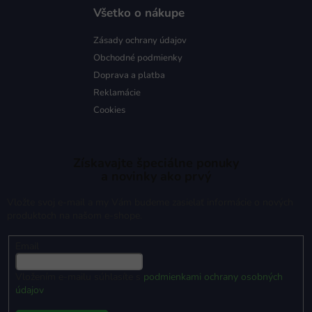
Všetko o nákupe
Zásady ochrany údajov
Obchodné podmienky
Doprava a platba
Reklamácie
Cookies
Získavajte špeciálne ponuky
a novinky ako prvý
Vložte svoj e-mail a my Vám budeme zasielať informácie o nových
produktoch na našom e-shope.
Email
Vložením e-mailu súhlasíte s
podmienkami ochrany osobných
údajov