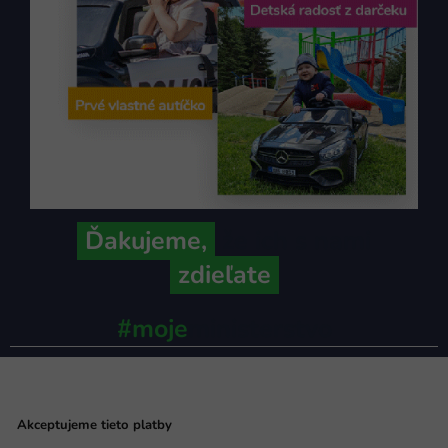
Ďakujeme,
že ich s nami
zdieľate
#moje
ministerstvo
Akceptujeme tieto platby