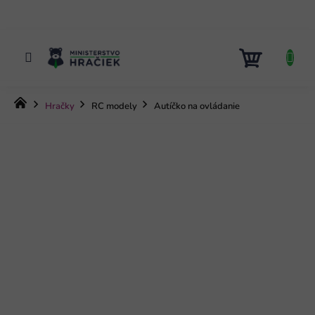
Prejsť
na
obsah
NÁKUP
KOŠÍK
Domov
Hračky
RC modely
Autíčko na ovládanie