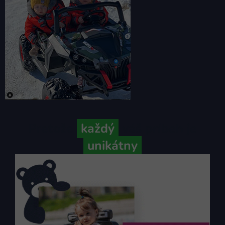
Pretože
každý
váš príbeh je
unikátny