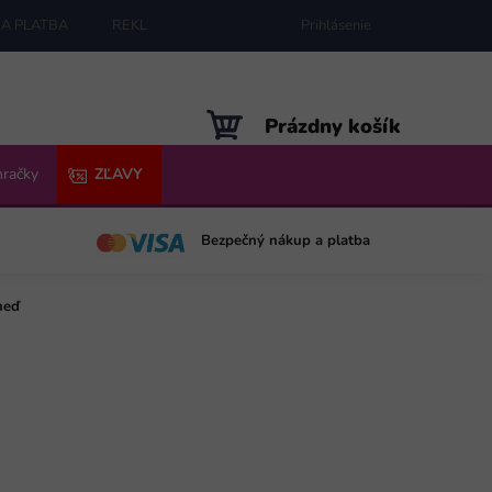
A PLATBA
REKLAMÁCIE
MAPA SERVERU
Prihlásenie
NÁKUPNÝ
Prázdny košík
KOŠÍK
hračky
ZĽAVY
Bezpečný nákup a platba
neď