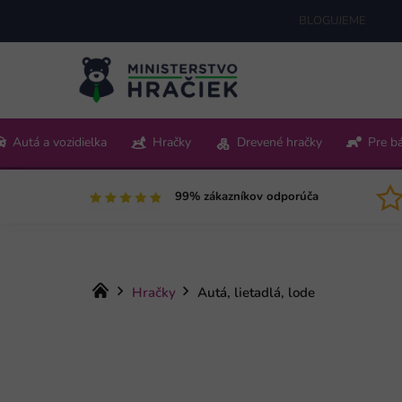
Prejsť
BLOGUJEME
na
obsah
+421 220 512 321
Autá a vozidielka
Hračky
Drevené hračky
Pre b
Pon-Pia 9:00-15:00
99% zákazníkov odporúča
Domov
Hračky
Autá, lietadlá, lode