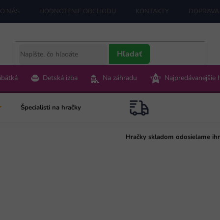
O NÁS
HODNOTENIE OBCHODU
KONTAKTY
DOPRAVA 
Hľadať
ábätká
Detská izba
Na záhradu
Najpredávanejšie 
Špecialisti na hračky
Hračky skladom odosielame ih