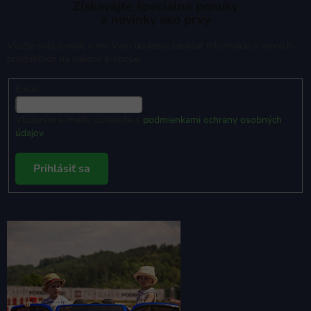
Získavajte špeciálne ponuky
a novinky ako prvý
Vložte svoj e-mail a my Vám budeme zasielať informácie o nových
produktoch na našom e-shope.
Email
Vložením e-mailu súhlasíte s
podmienkami ochrany osobných
údajov
Prihlásiť sa