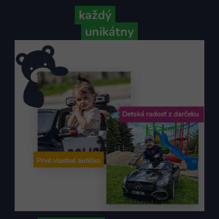
Pretože
každý
váš príbeh je
unikátny