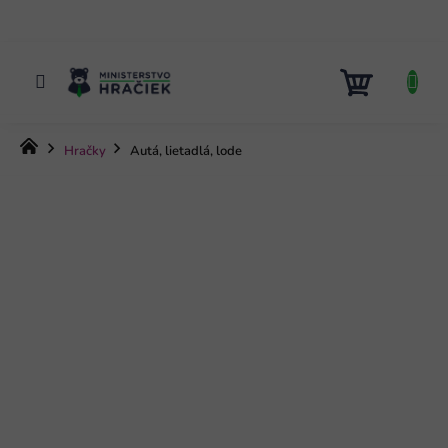
Prejsť
na
obsah
NÁKUP
KOŠÍK
Domov
Hračky
Autá, lietadlá, lode