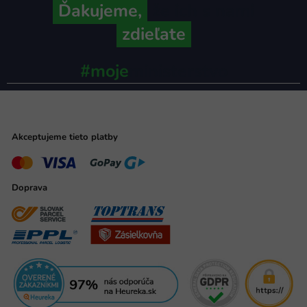
Ďakujeme,
že ich s nami
zdieľate
#moje
ministerstvo
Akceptujeme tieto platby
Doprava