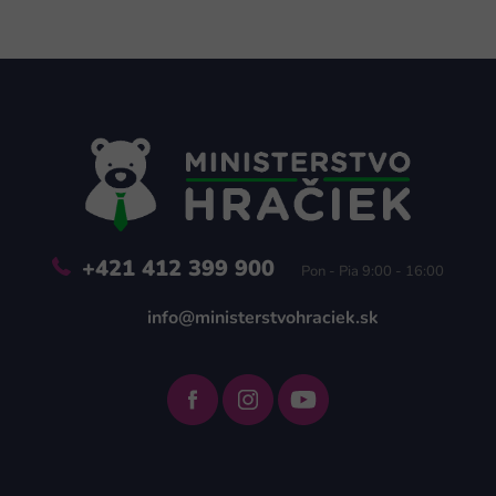
Z
á
p
ä
t
i
e
+421 412 399 900
Pon - Pia 9:00 - 16:00
info@ministerstvohraciek.sk