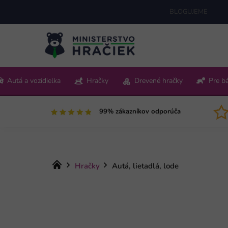
Prejsť
BLOGUJEME
na
obsah
+421 220 512 321
Autá a vozidielka
Hračky
Drevené hračky
Pre b
Pon-Pia 9:00-15:00
99% zákazníkov odporúča
Domov
Hračky
Autá, lietadlá, lode