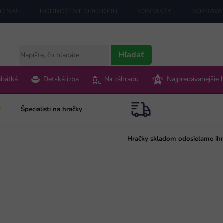
O NÁS
HODNOTENIE OBCHODU
KONTAKTY
DOPRAVA 
Hľadať
ábätká
Detská izba
Na záhradu
Najpredávanejšie 
Špecialisti na hračky
Hračky skladom odosielame ih