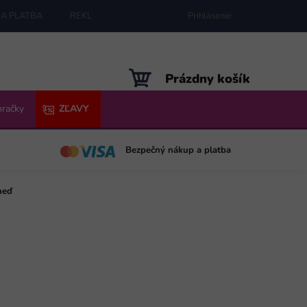
A PLATBA
REKLAMÁCIE
MAPA SERVERU
Prihlásenie
NÁKUPNÝ
Prázdny košík
KOŠÍK
hračky
ZĽAVY
Bezpečný nákup a platba
neď