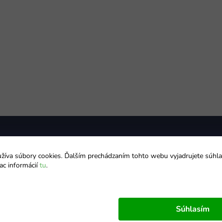
íva súbory cookies. Ďalším prechádzaním tohto webu vyjadrujete súhla
ac informácií
tu
.
Ministerstvo Hračiek
Všetko o nákupe
Hodnotenie obchodu
Zásady ochrany údajov
Kontakty
Obchodné podmienky
Súhlasím
O nás
Doprava a platba