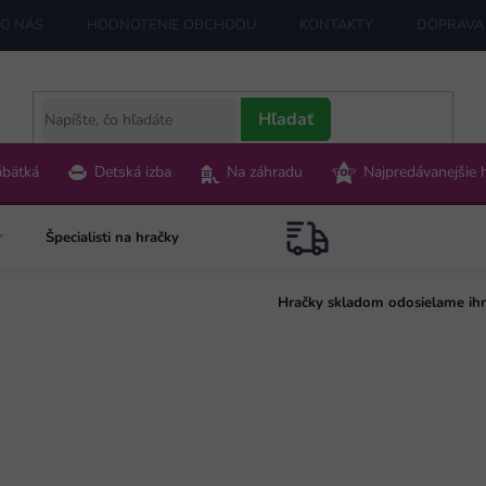
O NÁS
HODNOTENIE OBCHODU
KONTAKTY
DOPRAVA 
Hľadať
ábätká
Detská izba
Na záhradu
Najpredávanejšie 
Špecialisti na hračky
Hračky skladom odosielame ih