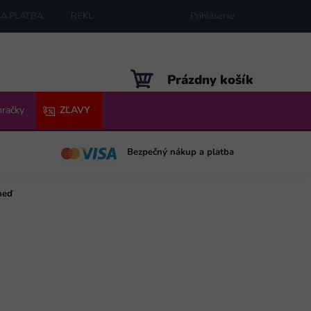
A PLATBA
REKLAMÁCIE
MAPA SERVERU
Prihlásenie
NÁKUPNÝ
Prázdny košík
KOŠÍK
hračky
ZĽAVY
Bezpečný nákup a platba
neď