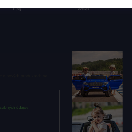
Affiliate program
Reklamácie
Blog
Cookies
ie o nových produktoch na
sobných údajov