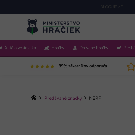
Prejsť
BLOGUJEME
na
obsah
+421 220 512 321
Autá a vozidielka
Hračky
Drevené hračky
Pre b
Pon-Pia 9:00-15:00
99% zákazníkov odporúča
Domov
Predávané značky
NERF