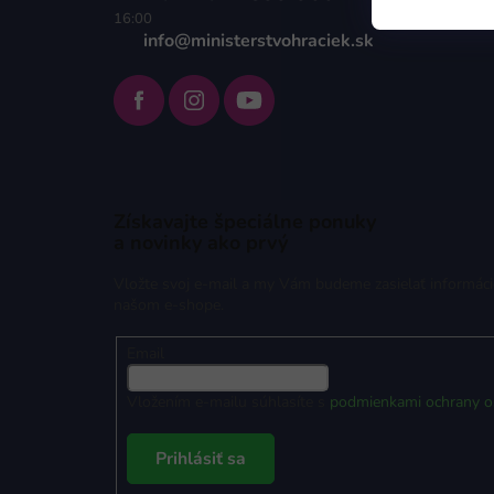
16:00
info@ministerstvohraciek.sk
Získavajte špeciálne ponuky
a novinky ako prvý
Vložte svoj e-mail a my Vám budeme zasielať informác
našom e-shope.
Email
Vložením e-mailu súhlasíte s
podmienkami ochrany o
Prihlásiť sa