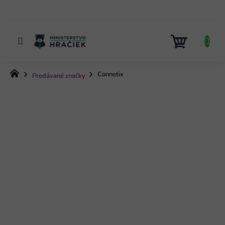
Prejsť
na
obsah
NÁKUP
KOŠÍK
Domov
Connetix
Predávané značky