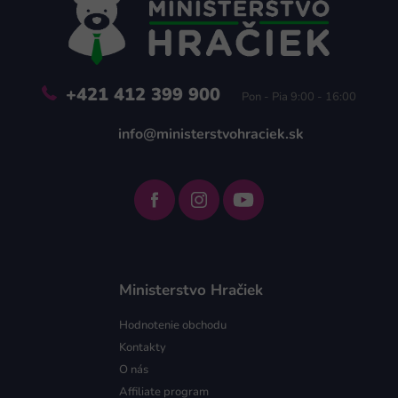
t
i
e
+421 412 399 900
Pon - Pia 9:00 - 16:00
info@ministerstvohraciek.sk
Ministerstvo Hračiek
Hodnotenie obchodu
Kontakty
O nás
Affiliate program