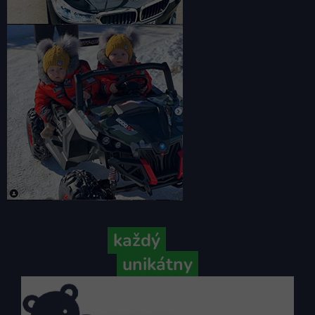
Pretože
každý
váš príbeh je
unikátny