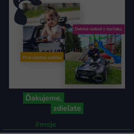
Ďakujeme,
že ich s nami
zdieľate
#moje
ministerstvo