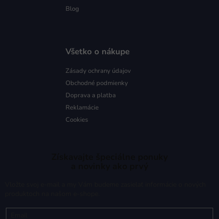
Blog
Všetko o nákupe
Zásady ochrany údajov
Obchodné podmienky
Doprava a platba
Reklamácie
Cookies
Získavajte špeciálne ponuky
a novinky ako prvý
Vložte svoj e-mail a my Vám budeme zasielať informácie o nových
produktoch na našom e-shope.
Email