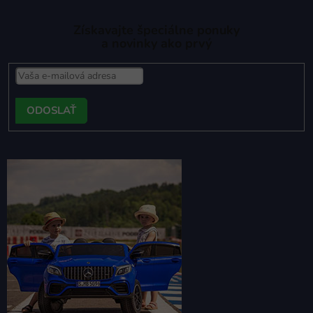
Získavajte špeciálne ponuky
a novinky ako prvý
PRIHLÁSIŤ
SA