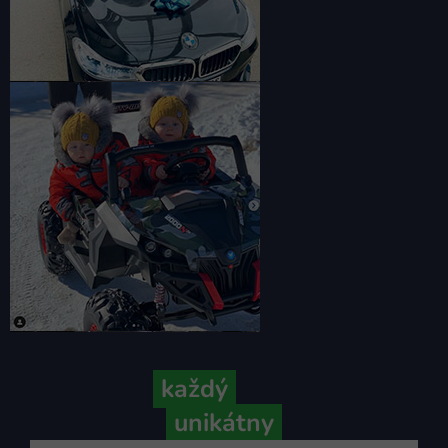
Pretože
každý
váš príbeh je
unikátny