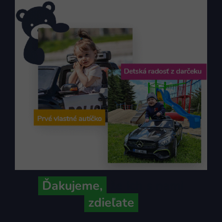
Ďakujeme,
že ich s nami
zdieľate