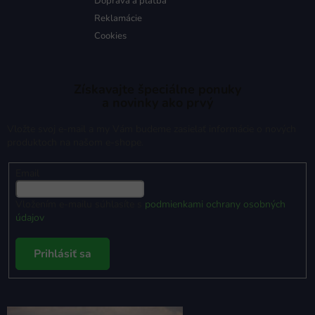
Doprava a platba
Reklamácie
Cookies
Získavajte špeciálne ponuky
a novinky ako prvý
Vložte svoj e-mail a my Vám budeme zasielať informácie o nových
produktoch na našom e-shope.
Email
Vložením e-mailu súhlasíte s
podmienkami ochrany osobných
údajov
Prihlásiť sa