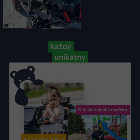
Pretože
každý
váš príbeh je
unikátny