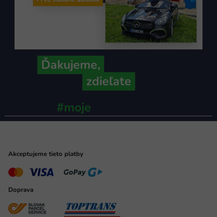
Ďakujeme,
že ich s nami
zdieľate
#moje
ministerstvo
Akceptujeme tieto platby
Doprava