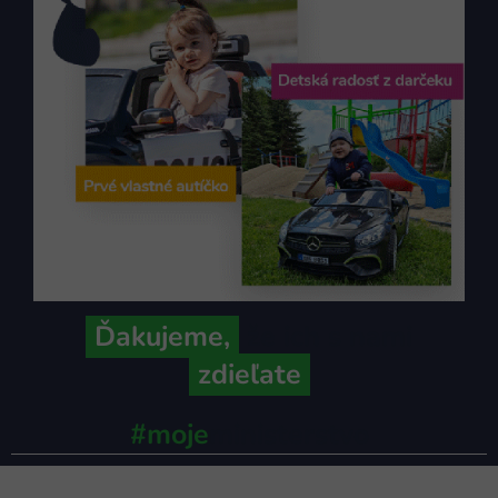
Ďakujeme,
že ich s nami
zdieľate
#moje
ministerstvo