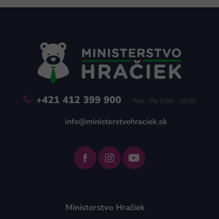
Z
á
p
ä
t
i
e
+421 412 399 900
Pon - Pia 9:00 - 16:00
info@ministerstvohraciek.sk
Ministerstvo Hračiek