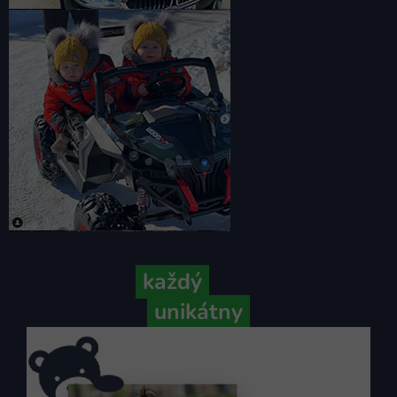
Pretože
každý
váš príbeh je
unikátny