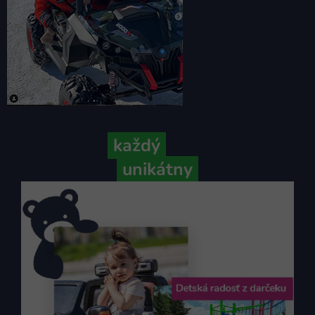
Pretože
každý
váš príbeh je
unikátny