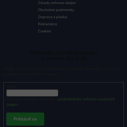
Zásady ochrany údajov
Obchodné podmienky
Doprava a platba
Reklamácie
Cookies
Získavajte špeciálne ponuky
a novinky ako prvý
Vložte svoj e-mail a my Vám budeme zasielať informácie o nových
produktoch na našom e-shope.
Email
Vložením e-mailu súhlasíte s
podmienkami ochrany osobných
údajov
Prihlásiť sa