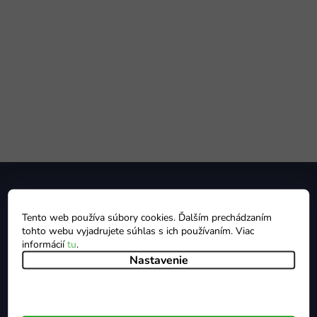
Z
á
p
ä
Tento web používa súbory cookies. Ďalším prechádzaním
t
tohto webu vyjadrujete súhlas s ich používaním. Viac
i
informácií
tu
.
Nastavenie
e
+421 412 399 900
Pon - Pia 9:00 - 16:00