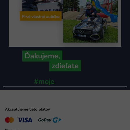
Ďakujeme,
že ich s nami
zdieľate
#moje
ministerstvo
Akceptujeme tieto platby