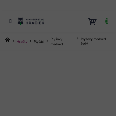
Prejsť
na
obsah
NÁKUP
KOŠÍK
Plyšový
Plyšový medveď
Domov
Hračky
Plyšáci
šedý
medveď