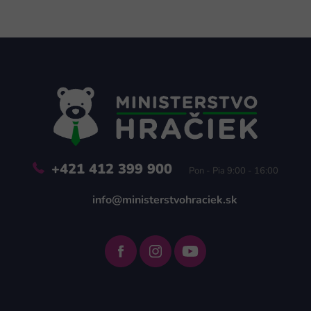
Z
á
p
ä
t
i
e
+421 412 399 900
Pon - Pia 9:00 - 16:00
info@ministerstvohraciek.sk