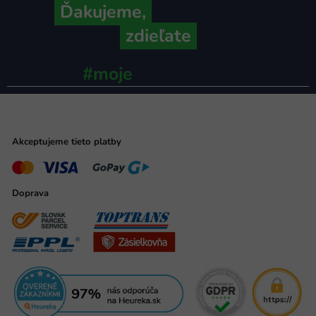
Ďakujeme,
že ich s nami
zdieľate
#moje
ministerstvo
Akceptujeme tieto platby
Doprava