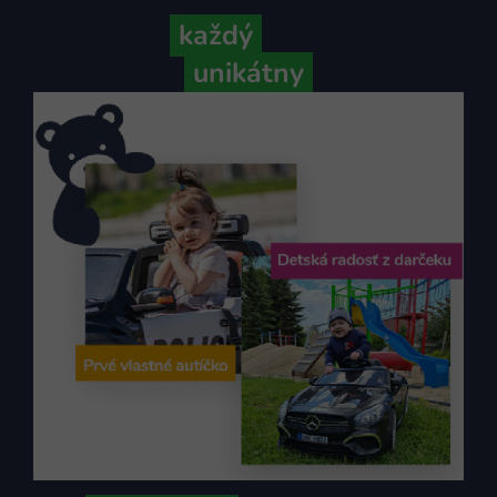
Pretože
každý
váš príbeh je
unikátny