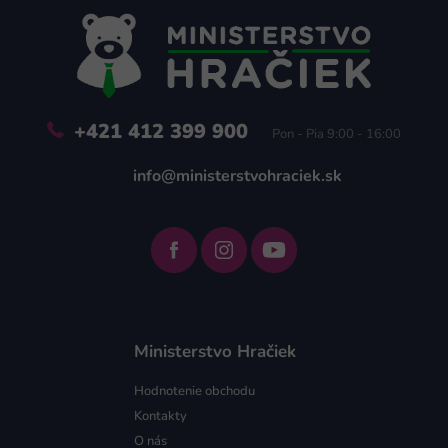
ä
t
i
e
+421 412 399 900
Pon - Pia 9:00 - 16:00
info@ministerstvohraciek.sk
Ministerstvo Hračiek
Hodnotenie obchodu
Kontakty
O nás