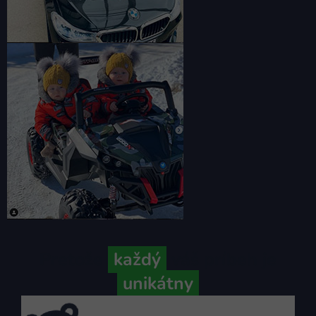
Pretože
každý
váš príbeh je
unikátny