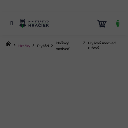
Prejsť
na
obsah
NÁKUP
KOŠÍK
Plyšový
Plyšový medveď
Domov
Hračky
Plyšáci
ružový
medveď