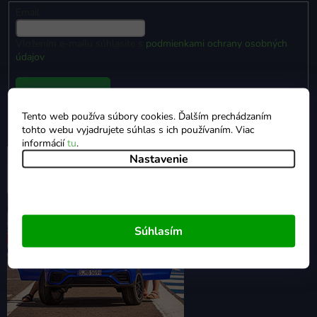
Email
Vložením e-mailu súhlasíte s
podmienkami ochrany osobných
údajov
Prihlásiť sa
Tento web používa súbory cookies. Ďalším prechádzaním
tohto webu vyjadrujete súhlas s ich používaním. Viac
informácií
tu
.
Nastavenie
Súhlasím