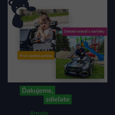
Ďakujeme,
že ich s nami
zdieľate
#moje
ministerstvo