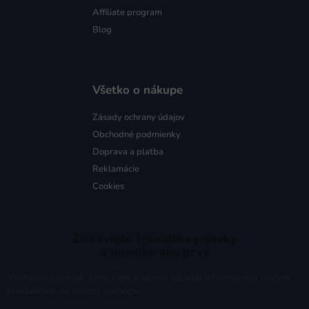
Affiliate program
Blog
Všetko o nákupe
Zásady ochrany údajov
Obchodné podmienky
Doprava a platba
Reklamácie
Cookies
Získavajte špeciálne ponuky
a novinky ako prvý
Vložte svoj e-mail a my Vám budeme zasielať informácie o nových
produktoch na našom e-shope.