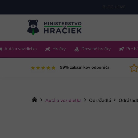
Prejsť
BLOGUJEME
na
obsah
+421 220 512 321
Autá a vozidielka
Hračky
Drevené hračky
Pre b
Pon-Pia 9:00-15:00
99% zákazníkov odporúča
Domov
Autá a vozidielka
Odrážadlá
Odrážadl