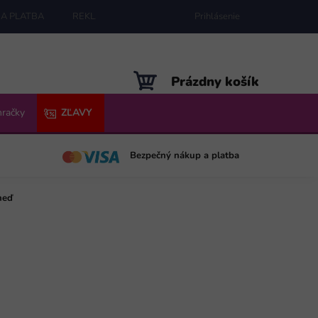
A PLATBA
REKLAMÁCIE
MAPA SERVERU
Prihlásenie
NÁKUPNÝ
Prázdny košík
KOŠÍK
hračky
ZĽAVY
Bezpečný nákup a platba
neď