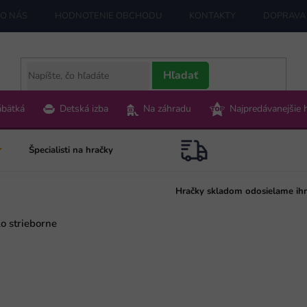
O NÁS
HODNOTENIE OBCHODU
KONTAKTY
DOPRAVA 
Hľadať
ábätká
Detská izba
Na záhradu
Najpredávanejšie 
Špecialisti na hračky
Hračky skladom odosielame ih
o strieborne