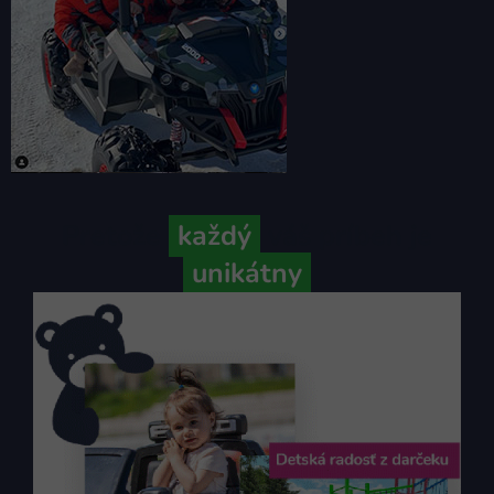
Pretože
každý
váš príbeh je
unikátny