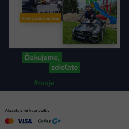
Ďakujeme,
že ich s nami
zdieľate
#moje
ministerstvo
Akceptujeme tieto platby