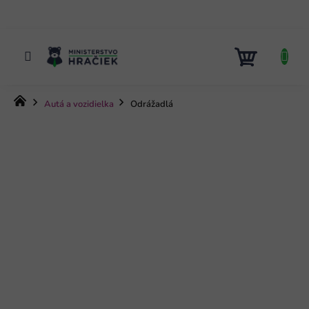
Prejsť
na
obsah
NÁKUP
KOŠÍK
Domov
Autá a vozidielka
Odrážadlá