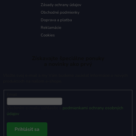
Zásady ochrany údajov
Obchodné podmienky
Doprava a platba
Reklamácie
Cookies
Získavajte špeciálne ponuky
a novinky ako prvý
Vložte svoj e-mail a my Vám budeme zasielať informácie o nových
produktoch na našom e-shope.
Email
Vložením e-mailu súhlasíte s
podmienkami ochrany osobných
údajov
Prihlásiť sa