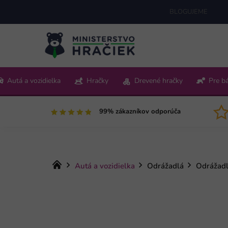
Prejsť
BLOGUJEME
na
obsah
+421 220 512 321
Autá a vozidielka
Hračky
Drevené hračky
Pre b
Pon-Pia 9:00-15:00
99% zákazníkov odporúča
Domov
Autá a vozidielka
Odrážadlá
Odrážadl