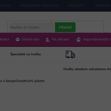
O NÁS
HODNOTENIE OBCHODU
KONTAKTY
DOPRAVA 
Hľadať
ábätká
Detská izba
Na záhradu
Najpredávanejšie 
Špecialisti na hračky
Hračky skladom odosielame ih
o s bezpečnostnými pásmi