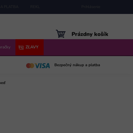
A PLATBA
REKLAMÁCIE
MAPA SERVERU
Prihlásenie
NÁKUPNÝ
Prázdny košík
KOŠÍK
hračky
ZĽAVY
Bezpečný nákup a platba
neď