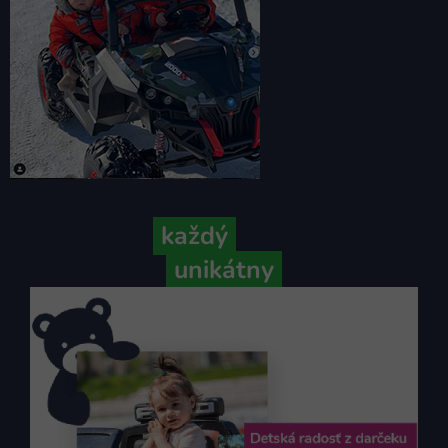
Pretože
každý
váš príbeh je
unikátny