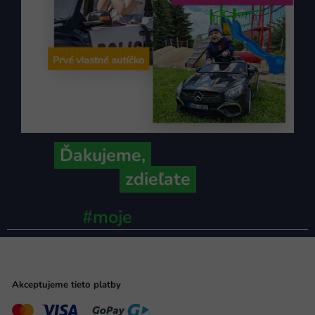
Ďakujeme,
že ich s nami
zdieľate
#moje
ministerstvo
Akceptujeme tieto platby