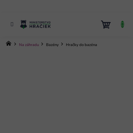
Prejsť
na
obsah
NÁKUP
KOŠÍK
Domov
Na záhradu
Bazény
Hračky do bazéna