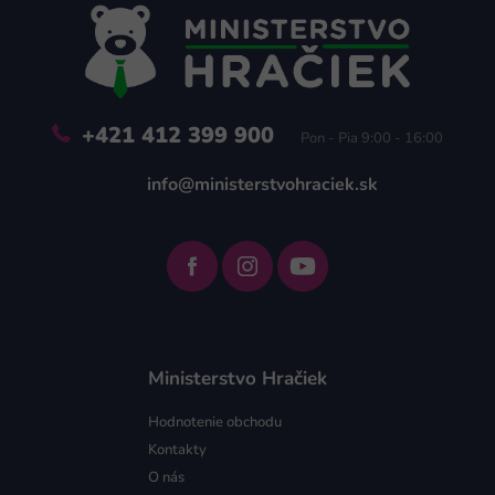
ä
t
i
e
+421 412 399 900
Pon - Pia 9:00 - 16:00
info@ministerstvohraciek.sk
Ministerstvo Hračiek
Hodnotenie obchodu
Kontakty
O nás