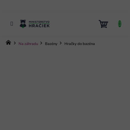
Prejsť
na
obsah
NÁKUP
KOŠÍK
Domov
Na záhradu
Bazény
Hračky do bazéna