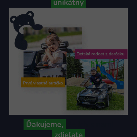
unikátny
Ďakujeme,
že ich s nami
zdieľate