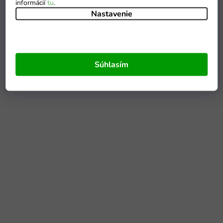
informácií
tu
.
Nastavenie
Súhlasím