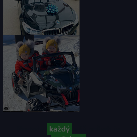
Pretože
každý
váš príbeh je