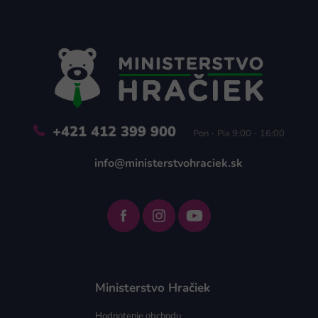
Z
á
p
ä
t
i
e
+421 412 399 900
Pon - Pia 9:00 - 16:00
info@ministerstvohraciek.sk
Ministerstvo Hračiek
Hodnotenie obchodu