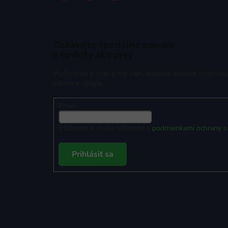
Získavajte špeciálne ponuky
a novinky ako prvý
Vložte svoj e-mail a my Vám budeme zasielať informác
našom e-shope.
Email
Vložením e-mailu súhlasíte s
podmienkami ochrany o
Prihlásiť sa