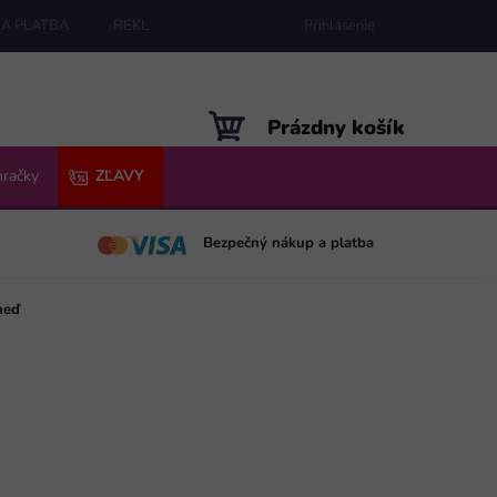
A PLATBA
REKLAMÁCIE
MAPA SERVERU
Prihlásenie
NÁKUPNÝ
Prázdny košík
KOŠÍK
hračky
ZĽAVY
Bezpečný nákup a platba
neď