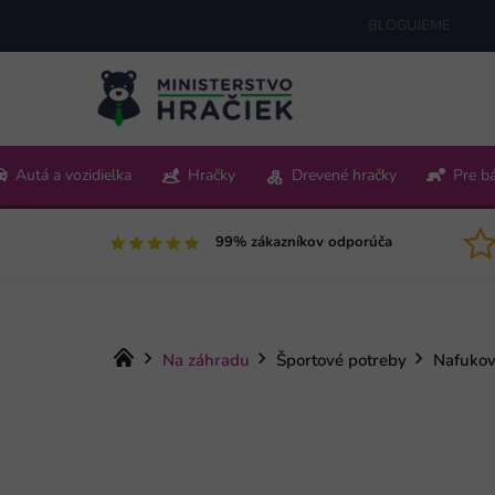
Prejsť
BLOGUJEME
na
obsah
+421 220 512 321
Autá a vozidielka
Hračky
Drevené hračky
Pre b
Pon-Pia 9:00-15:00
99% zákazníkov odporúča
Domov
Na záhradu
Športové potreby
Nafukov