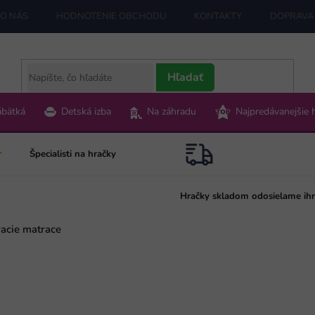
O NÁS
HODNOTENIE OBCHODU
KONTAKTY
DOPRAVA 
Hľadať
ábätká
Detská izba
Na záhradu
Najpredávanejšie 
Špecialisti na hračky
Hračky skladom odosielame ih
acie matrace